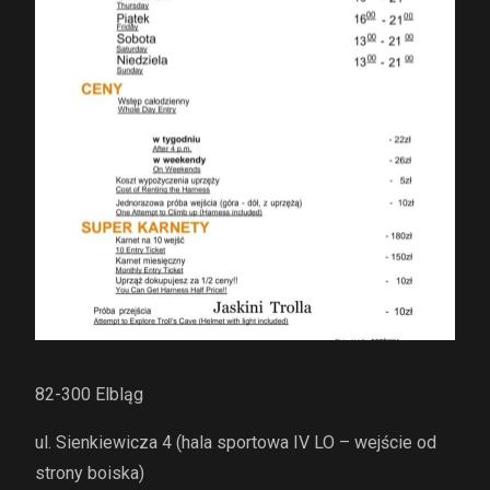
82-300 Elbląg
ul. Sienkiewicza 4 (hala sportowa IV LO – wejście od
strony boiska)