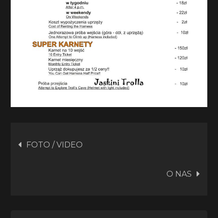
Nawigacja
FOTO / VIDEO
wpisu
O NAS