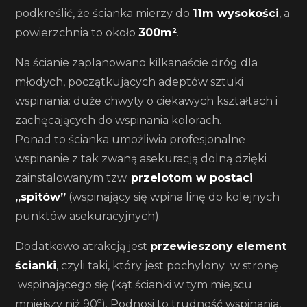
podkreślić, że ścianka mierzy do
11m wysokości
, a
powierzchnia to około
300m²
.
Na ścianie zaplanowano kilkanaście dróg dla
młodych, początkujących adeptów sztuki
wspinania: duże chwyty o ciekawych kształtach i
zachęcających do wspinania kolorach.
Ponad to ścianka umożliwia profesjonalne
wspinanie z tak zwaną asekuracją dolną dzięki
zainstalowanym tzw.
przelotom w postaci
„spitów”
(wspinający się wpina linę do kolejnych
punktów asekuracyjnych).
Dodatkowo atrakcją jest
przewieszony element
ścianki
, czyli taki, który jest pochylony w stronę
wspinającego się (kąt ścianki w tym miejscu
mniejszy niż 90º). Podnosi to trudność wspinania,